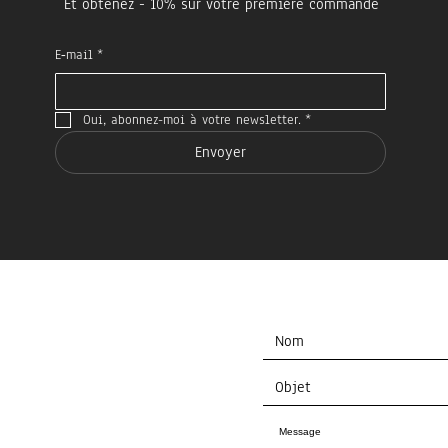
Et obtenez - 10% sur votre première commande
E‑mail
*
Oui, abonnez-moi à votre newsletter.
*
Envoyer