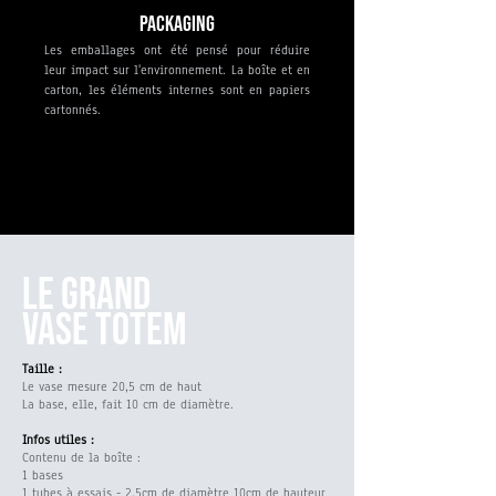
Packaging
Les emballages ont été pensé pour réduire
leur impact sur l'environnement. La boîte et en
carton, les éléments internes sont en papiers
cartonnés.
LE GRAND
VASE TOTEM
Taille :
Le vase mesure 20,5 cm de haut
La base, elle, fait 10 cm de diamètre.
Infos utiles :
Contenu de la boîte :
1 bases
1 tubes à essais - 2,5cm de diamètre 10cm de hauteur