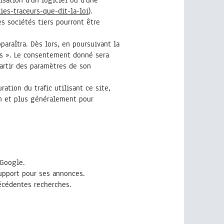
ies-traceurs-que-dit-la-loi
).
s sociétés tiers pourront être
paraîtra. Dès lors, en poursuivant la
ies ». Le consentement donné sera
partir des paramètres de son
ation du trafic utilisant ce site,
on et plus généralement pour
 Google.
upport pour ses annonces.
écédentes recherches.