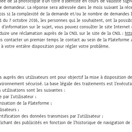
 de la photocopie d’un titre d’identité en cours de validité signé
 le demandeur. La réponse sera adressée dans le mois suivant la réc
ois si la complexité de la demande et/ou le nombre de demandes l
1 du 7 octobre 2016, les personnes qui le souhaitent, ont la possibi
 d’information sur le sujet, vous pouvez consulter le site Internet 
duire une réclamation auprès de la CNIL sur le site de la CNIL :
htt
 contacter un premier temps le contact au sein de la Plateforme 
à votre entière disposition pour régler votre problème.
 auprès des utilisateurs ont pour objectif la mise à disposition de
vironnement sécurisé. La base légale des traitements est l’exécutio
 utilisations sont les suivantes :
 par l’utilisateur ;
isation de la Plateforme ;
isateurs ;
entification des données transmises par l’utilisateur ;
ichant des publicités en fonction de l’historique de navigation de l