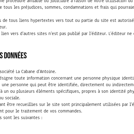
’une procédure amiable ou judiciaire à raison de votre utilisation du
e tous les préjudices, sommes, condamnations et frais qui pourrai
s de tous liens hypertextes vers tout ou partie du site est autorisée
eur.
lien vers d’autres sites n’est pas publié par l’éditeur. L’éditeur ne
es données
société La Cabane d’Antoine.
ésigne toute information concernant une personne physique identif
le une personne qui peut être identifiée, directement ou indirecte
 à un ou plusieurs éléments spécifiques, propres à son identité ph
u sociale.
t être recueillies sur le site sont principalement utilisées par l’
éant pour le traitement de vos commandes.
 sont les suivantes :