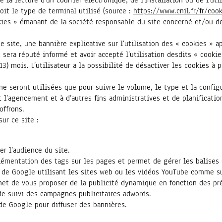
oit le type de terminal utilisé (source :
https://www.cnil.fr/fr/cook
kies » émanant de la société responsable du site concerné et/ou de
e site, une bannière explicative sur l’utilisation des « cookies » ap
t sera réputé informé et avoir accepté l’utilisation desdits « cook
13) mois. L’utilisateur a la possibilité de désactiver les cookies à 
e seront utilisées que pour suivre le volume, le type et la configur
 l’agencement et à d’autres fins administratives et de planificati
offrons.
ur ce site :
r l’audience du site.
lémentation des tags sur les pages et permet de gérer les balises
e de Google utilisant les sites web ou les vidéos YouTube comme s
et de vous proposer de la publicité dynamique en fonction des pr
de suivi des campagnes publicitaires adwords.
 de Google pour diffuser des bannières.