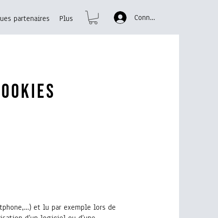
Connexion
ues partenaires
Plus
cookies
rtphone,…) et lu par exemple lors de
lisation d’un logiciel ou d’une