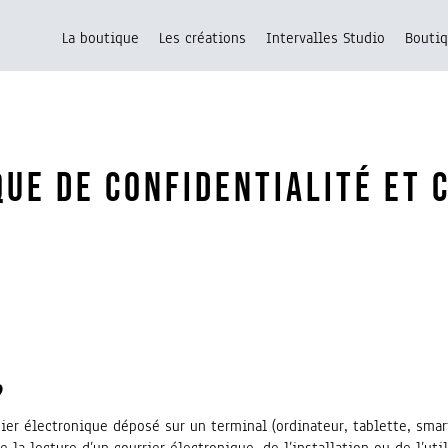
La boutique
Les créations
Intervalles Studio
Boutiq
QUE DE CONFIDENTIALITÉ et 
?
hier électronique déposé sur un terminal (ordinateur, tablette, sma
e la lecture d’un courrier électronique, de l’installation ou de l’uti